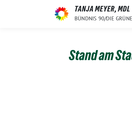
Weiter
TANJA MEYER, MDL
zum
BÜNDNIS 90/DIE GRÜN
Inhalt
Stand am Sta