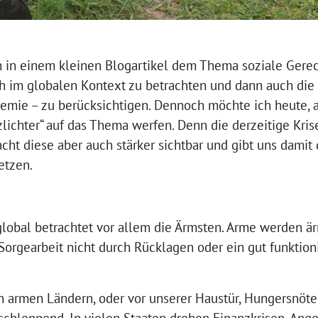
ch in einem kleinen Blogartikel dem Thema soziale Gere
h im globalen Kontext zu betrachten und dann auch die
demie – zu berücksichtigen. Dennoch möchte ich heute, 
tzlichter“ auf das Thema werfen. Denn die derzeitige Kri
cht diese aber auch stärker sichtbar und gibt uns damit 
etzen.
lobal betrachtet vor allem die Ärmsten. Arme werden ärm
Sorgearbeit nicht durch Rücklagen oder ein gut funktio
 armen Ländern, oder vor unserer Haustür, Hungersnöte.
chleppend. In vielen Staaten drohen Finanzkrisen. Ange