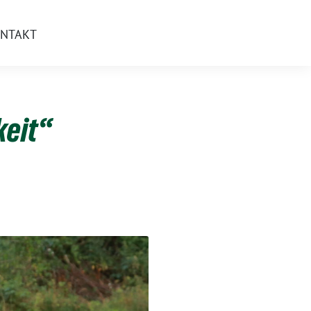
NTAKT
keit“