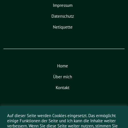
Impressum
Datenschutz
Netiquette
Home
Über mich
Kontakt
Tanja Meyer, MdL benutzt das
Auf dieser Seite werden Cookies eingesetzt. Das ermöglicht
freie grüne Theme
sunflower
‐ ein
einige Funktionen der Seite und ich kann die Inhalte weiter
Angebot der
verdigado eG
.
verbessern. Wenn Sie diese Seite weiter nutzen, stimmen Sie